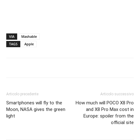
VIA
Mashable
TAGS
Apple
Articolo precedente
Articolo successivo
Smartphones will fly to the
How much will POCO X8 Pro
Moon, NASA gives the green
and X8 Pro Max cost in
light
Europe: spoiler from the
official site