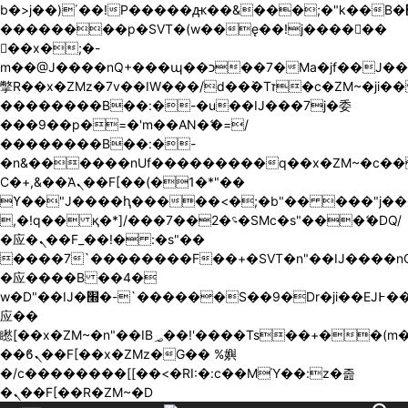
b�>j��)΄��!P�����ԫ��&���;�"k��B�޶�}
��������p�SVT�(w��ę��!j������
��x�;�-
m��@J����nQ+���պ��כ��7�Ma�jf��J��ͱ4j���Ѳ�
撆R��x�ZMz�7v��IW���/d��ٞ�Тז�c�ZM~�ji�� ߒ��sQz�����Ԡ��DW��3�De�n"��M�+/
��������B��:�-�u��IJ���7j�委
���9��p�=�'m��AN�ޭ�=/
��������B��:�-
�n&������nUf���������q��x�ZM~�
c�
Ϲ�+,&��Ὰܢ��F[��(�1�*"��
ϒ��"J����ԧ�����<�;�b"�� ���"j�����ܢ��F
,�!q�� қ�*]/���؝�2��7�SMc�s"���ޭ�DQ/
�应�ܢ��F_��!� :�s"��
����7`��������F��+�SVT�n"��IJ����nQ
�应����B ��4�
w�D"��IJ�׭�-`������S��9�Dr�ji��EJ߅��gJ�
应��
矁[��x�ZM~�n"��IB؃��!'����Тѕ��+��(m��IK�ʭ�/|
��ϐܢ��F[��x�ZMz�G�� %嬩
�/c��������[[��<�RI:�:c��MΎ��:z�졾
�ܢ��F[��R�ZM~�D