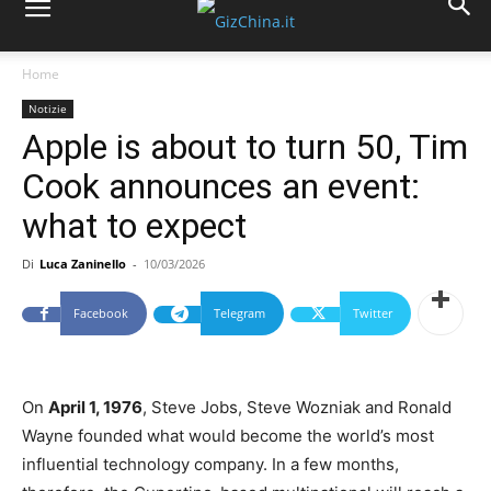
Home
Notizie
Apple is about to turn 50, Tim
Cook announces an event:
what to expect
Di
Luca Zaninello
-
10/03/2026
Facebook
Telegram
Twitter
On
April 1, 1976
, Steve Jobs, Steve Wozniak and Ronald
Wayne founded what would become the world’s most
influential technology company. In a few months,