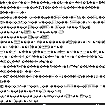
b�>j��)΄��!P�����ԫ��&���;�"k��B�޶�}
��������p�SVT�(w��ę��!j������
��x�;�-
m��@J����nQ+���պ��כ��7�Ma�jf��J��ͱ4j���Ѳ�
撆R��x�ZMz�7v��IW���/d��ٞ�Тז�c�ZM~�ji�� ߒ��sQz�����Ԡ��DW��3�De�n"��M�+/
��������B��:�-�u��IJ���7j�委
���9��p�=�'m��AN�ޭ�=/
��������B��:�-
�n&������nUf���������q��x�ZM~�
c�
Ϲ�+,&��Ὰܢ��F[��(�1�*"��
ϒ��"J����ԧ�����<�;�b"�� ���"j�����ܢ��F
,�!q�� қ�*]/���؝�2��7�SMc�s"���ޭ�DQ/
�应�ܢ��F_��!� :�s"��
����7`��������F��+�SVT�n"��IJ����nQ
�应����B ��4�
w�D"��IJ�׭�-`������S��9�Dr�ji��EJ߅��gJ�
应��
矁[��x�ZM~�n"��IB؃��!'����Тѕ��+��(m��IK�ʭ�/|
��ϐܢ��F[��x�ZMz�G�� %嬩
�/c��������[[��<�RI:�:c��MΎ��:z�졾
�ܢ��F[��R�ZM~�D