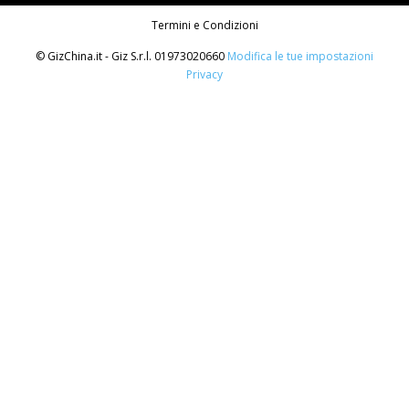
Termini e Condizioni
© GizChina.it - Giz S.r.l. 01973020660
Modifica le tue impostazioni
Privacy