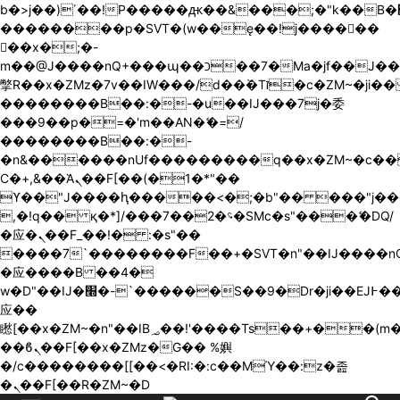
b�>j��)΄��!P�����ԫ��&���;�"k��B�޶�}
��������p�SVT�(w��ę��!j������
��x�;�-
m��@J����nQ+���պ��כ��7�Ma�jf��J��ͱ4j���Ѳ�
撆R��x�ZMz�7v��IW���/d��ٞ�Тז�c�ZM~�ji�� ߒ��sQz�����Ԡ��DW��3�De�n"��M�+/
��������B��:�-�u��IJ���7j�委
���9��p�=�'m��AN�ޭ�=/
��������B��:�-
�n&������nUf���������q��x�ZM~�
c�
Ϲ�+,&��Ὰܢ��F[��(�1�*"��
ϒ��"J����ԧ�����<�;�b"�� ���"j�����ܢ��F
,�!q�� қ�*]/���؝�2��7�SMc�s"���ޭ�DQ/
�应�ܢ��F_��!� :�s"��
����7`��������F��+�SVT�n"��IJ����nQ
�应����B ��4�
w�D"��IJ�׭�-`������S��9�Dr�ji��EJ߅��gJ�
应��
矁[��x�ZM~�n"��IB؃��!'����Тѕ��+��(m��IK�ʭ�/|
��ϐܢ��F[��x�ZMz�G�� %嬩
�/c��������[[��<�RI:�:c��MΎ��:z�졾
�ܢ��F[��R�ZM~�D