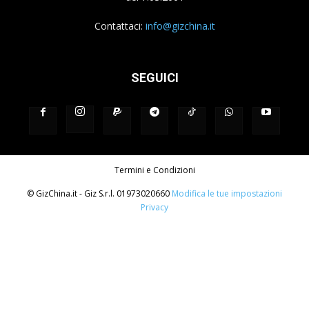
Contattaci:
info@gizchina.it
SEGUICI
Termini e Condizioni
© GizChina.it - Giz S.r.l. 01973020660
Modifica le tue impostazioni
Privacy